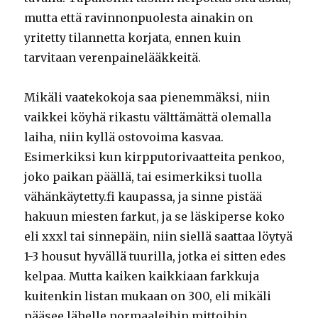
mutta että ravinnonpuolesta ainakin on
yritetty tilannetta korjata, ennen kuin
tarvitaan verenpainelääkkeitä.
Mikäli vaatekokoja saa pienemmäksi, niin
vaikkei köyhä rikastu välttämättä olemalla
laiha, niin kyllä ostovoima kasvaa.
Esimerkiksi kun kirpputorivaatteita penkoo,
joko paikan päällä, tai esimerkiksi tuolla
vähänkäytetty.fi kaupassa, ja sinne pistää
hakuun miesten farkut, ja se läskiperse koko
eli xxxl tai sinnepäin, niin siellä saattaa löytyä
1-3 housut hyvällä tuurilla, jotka ei sitten edes
kelpaa. Mutta kaiken kaikkiaan farkkuja
kuitenkin listan mukaan on 300, eli mikäli
pääsee lähelle normaaleihin mittoihin