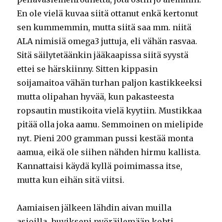
En ole vielä kuvaa siitä ottanut enkä kertonut
sen kummemmin, mutta siitä saa mm. niitä
ALA nimisiä omega3 juttuja, eli vähän rasvaa.
Sitä säilytetäänkin jääkaapissa siitä syystä
ettei se härskiinny. Sitten kippasin
soijamaitoa vähän turhan paljon kastikkeeksi
mutta olipahan hyvää, kun pakasteesta
ropsautin mustikoita vielä kyytiin. Mustikkaa
pitää olla joka aamu. Semmoinen on mielipide
nyt. Pieni 200 gramman pussi kestää monta
aamua, eikä ole siihen nähden hirmu kallista.
Kannattaisi käydä kyllä poimimassa itse,
mutta kun eihän sitä viitsi.
Aamiaisen jälkeen lähdin aivan muilla
asioilla, huvikseni pyöräilemään kohti