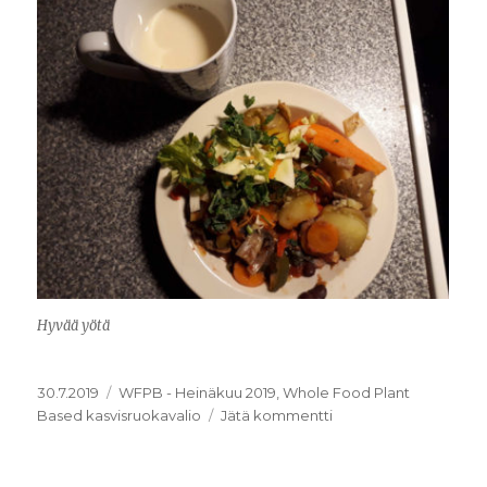
Hyvää yötä
Julkaistu
Kategoriat
30.7.2019
WFPB - Heinäkuu 2019
,
Whole Food Plant
artikkeliin
Based kasvisruokavalio
Jätä kommentti
25.7.2019