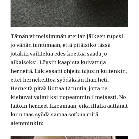
Tämän viimeisimmän aterian jälkeen rupesi
jo vähän tuntumaan, että pitäisikö tässä
jotakin vaihtelua edes koettaa saada jo
aikaiseksi. Löysin kaapista kuivattuja
herneitä. Lukiessani ohjeita tajusin kuitenkin,
ettei hernekeittoa syödäkään ihan heti.
Herneitä pitää liottaa 12 tuntia, jotta ne
kiehuvat valmiiksi nopeammin ilmeisesti. No
laitoin herneet likoamaan, eikä illalla auttanut
kuin taas syödä samaa sotkua mitä
aiemminkin: