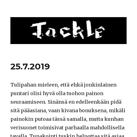
Tackle
25.7.2019
Tulipahan mieleen, että ehkä jonkinlainen
puntari olisi hyvä olla tuohon painon
seuraamiseen. Sinänsä en edelleenkään pidä
sitä pääasiana, vaan kivana bonuksena, mikäli
painokin putoaa tässä samalla, mutta kunhan
verisuonet toimisivat parhaalla mahdollisella
tavalla. Tupakointi tuskin helpottaa sitä asiaa,