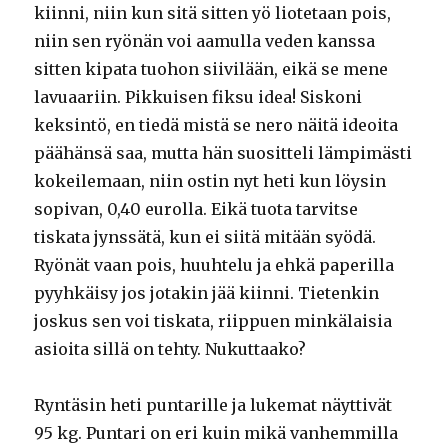
kiinni, niin kun sitä sitten yö liotetaan pois,
niin sen ryönän voi aamulla veden kanssa
sitten kipata tuohon siivilään, eikä se mene
lavuaariin. Pikkuisen fiksu idea! Siskoni
keksintö, en tiedä mistä se nero näitä ideoita
päähänsä saa, mutta hän suositteli lämpimästi
kokeilemaan, niin ostin nyt heti kun löysin
sopivan, 0,40 eurolla. Eikä tuota tarvitse
tiskata jynssätä, kun ei siitä mitään syödä.
Ryönät vaan pois, huuhtelu ja ehkä paperilla
pyyhkäisy jos jotakin jää kiinni. Tietenkin
joskus sen voi tiskata, riippuen minkälaisia
asioita sillä on tehty. Nukuttaako?
Ryntäsin heti puntarille ja lukemat näyttivät
95 kg. Puntari on eri kuin mikä vanhemmilla