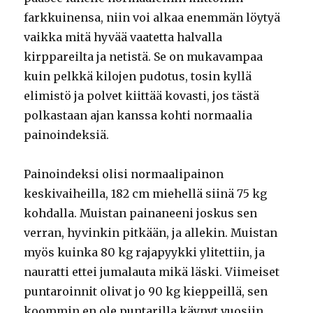
farkkuinensa, niin voi alkaa enemmän löytyä
vaikka mitä hyvää vaatetta halvalla
kirppareilta ja netistä. Se on mukavampaa
kuin pelkkä kilojen pudotus, tosin kyllä
elimistö ja polvet kiittää kovasti, jos tästä
polkastaan ajan kanssa kohti normaalia
painoindeksiä.
Painoindeksi olisi normaalipainon
keskivaiheilla, 182 cm miehellä siinä 75 kg
kohdalla. Muistan painaneeni joskus sen
verran, hyvinkin pitkään, ja allekin. Muistan
myös kuinka 80 kg rajapyykki ylitettiin, ja
nauratti ettei jumalauta mikä läski. Viimeiset
puntaroinnit olivat jo 90 kg kieppeillä, sen
koommin en ole puntarilla käynyt vuosiin,