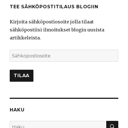
TEE SÄHKÖPOSTITILAUS BLOGIIN
Kirjoita sähköpostiosoite jolla tilaat
sähköpostiisi ilmoitukset blogin uusista
artikkeleista.
Sähköpostiosoite
TILAA
HAKU
HA
Etsi: