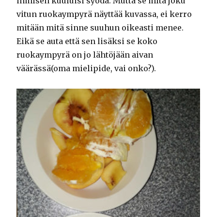
ihmisen kuuluisi syödä. Mutta se mitä joku
vitun ruokaympyrä näyttää kuvassa, ei kerro
mitään mitä sinne suuhun oikeasti menee.
Eikä se auta että sen lisäksi se koko
ruokaympyrä on jo lähtöjään aivan
väärässä(oma mielipide, vai onko?).