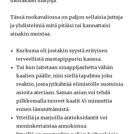
muitakaan marjoja.
Tässä ruokavaliossa on paljon sellaisia juttuja
ja yhdistelmiä mitä pitäisi tai kannattaisi
ainakin muistaa.
Kurkuma oli jostakin syystä erityisen
terveellistä mustapippurin kanssa.
Tai kun laitetaan sinappijauhetta vähän
kaalien päälle, niin siellä tapahtuu joku
reaktio, josta jytkähtää elimistölle suotuisia
asioita ateriaan. Saman asian voi tehdä
pilkkomalla tuoreet kaalit 45 minuuttia
ennen lämmittämistä.
Yrteillä ja marjoilla antioksidantit voi
moninkertaistaa annoksissa.