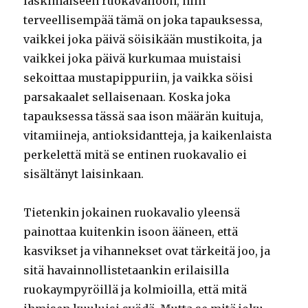
läskimaiseen ruokavalioon, niin
terveellisempää tämä on joka tapauksessa,
vaikkei joka päivä söisikään mustikoita, ja
vaikkei joka päivä kurkumaa muistaisi
sekoittaa mustapippuriin, ja vaikka söisi
parsakaalet sellaisenaan. Koska joka
tapauksessa tässä saa ison määrän kuituja,
vitamiineja, antioksidantteja, ja kaikenlaista
perkelettä mitä se entinen ruokavalio ei
sisältänyt laisinkaan.
Tietenkin jokainen ruokavalio yleensä
painottaa kuitenkin isoon ääneen, että
kasvikset ja vihannekset ovat tärkeitä joo, ja
sitä havainnollistetaankin erilaisilla
ruokaympyröillä ja kolmioilla, että mitä