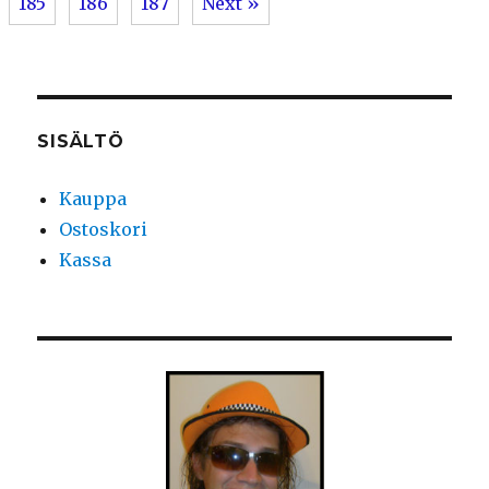
185
186
187
Next »
SISÄLTÖ
Kauppa
Ostoskori
Kassa