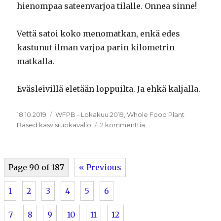
hienompaa sateenvarjoa tilalle. Onnea sinne!
Vettä satoi koko menomatkan, enkä edes
kastunut ilman varjoa parin kilometrin
matkalla.
Eväsleivillä eletään loppuilta. Ja ehkä kaljalla.
Julkaistu
Kategoriat
18.10.2019
WFPB - Lokakuu 2019
,
Whole Food Plant
artikkeliin
Based kasvisruokavalio
2 kommenttia
17.10.2019
Page 90 of 187
« Previous
1
2
3
4
5
6
7
8
9
10
11
12