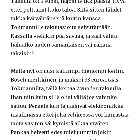
Takuuta oli 1 vuosi, hajosi 1v 1kk päästä. Hyvä
ettei polttanut koko taloa. Siitä sitten lähdet
tukka kärvähtäneenä kuitin kanssa
Tokmannille takuuasioita selvittämään.
Kassalla vieläkin pää savuaa, ja saat valita
haluatko uuden samanlaisen vai rahana
takaisin?
Mutta nyt on uusi kalliimpi hienompi keitin.
Bosch merkkinen, ja maksoi 33 euroa, taas
Tokmannilta, tällä kertaa 2 vuoden takuulla.
Ihan niin kuin sillä olisi väliä jos vahinko
sattuu. Perkele kun tajuaisivat elektroniikka
maailmassa ettei joka vehkeessä voi harrastaa
tuota vasiten särkymistä aikaa myöten.
Pankaa helvetti edes mieluummin jokin