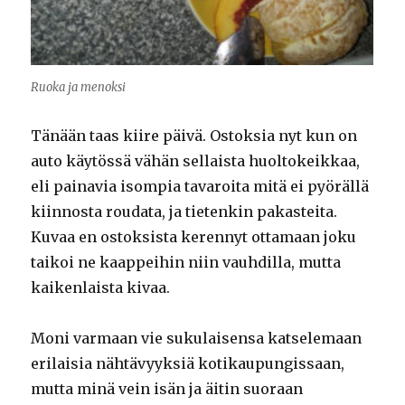
Ruoka ja menoksi
Tänään taas kiire päivä. Ostoksia nyt kun on
auto käytössä vähän sellaista huoltokeikkaa,
eli painavia isompia tavaroita mitä ei pyörällä
kiinnosta roudata, ja tietenkin pakasteita.
Kuvaa en ostoksista kerennyt ottamaan joku
taikoi ne kaappeihin niin vauhdilla, mutta
kaikenlaista kivaa.
Moni varmaan vie sukulaisensa katselemaan
erilaisia nähtävyyksiä kotikaupungissaan,
mutta minä vein isän ja äitin suoraan