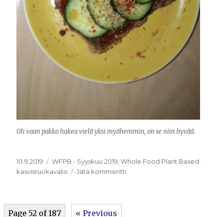
Oli vaan pakko hakea vielä yksi myöhemmin, on se niin hyvää.
Julkaistu
Kategoriat
10.9.2019
WFPB - Syyskuu 2019
,
Whole Food Plant Based
artikkeliin
kasvisruokavalio
Jätä kommentti
9.9.2019
Page 52 of 187
« Previous