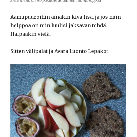
Sitte meilä on iso pakasterasiallinen luumusoppaa
Aamupuuroihin ainakin kiva lisä, ja jos nuin
helppoa on niin luulisi jaksavan tehdä.
Halpaakin vielä.
Sitten välipalat ja Avara Luonto Lepakot