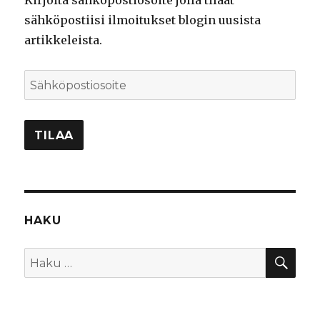
Kirjoita sähköpostiosoite jolla tilaat
sähköpostiisi ilmoitukset blogin uusista
artikkeleista.
Sähköpostiosoite
TILAA
HAKU
HA
Etsi: