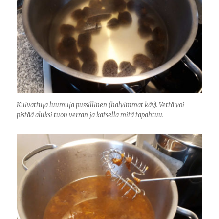
Kuivattuja luumuja pussillinen (halvimmat käy). Vettä voi
pistää aluksi tuon verran ja katsella mitä tapahtuu.