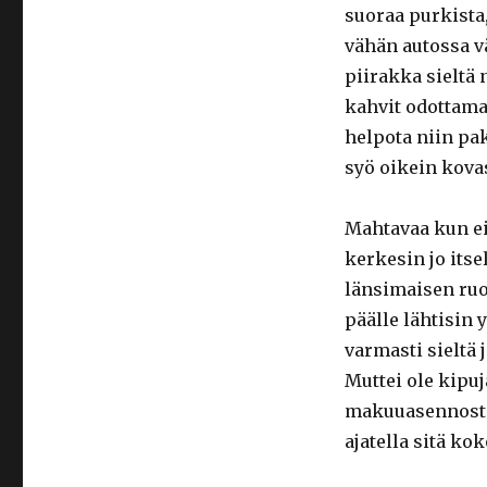
suoraa purkista
vähän autossa vä
piirakka sieltä
kahvit odottamas
helpota niin pak
syö oikein kovas
Mahtavaa kun ei
kerkesin jo itsel
länsimaisen ruok
päälle lähtisin
varmasti sieltä 
Muttei ole kipuj
makuuasennosta 
ajatella sitä ko