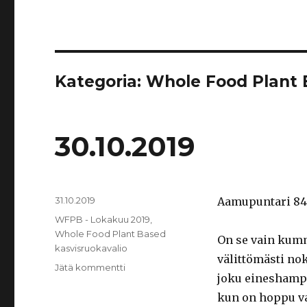
Kategoria: Whole Food Plant 
30.10.2019
Julkaistu
31.10.2019
Aamupuntari 84
Kategoriat
WFPB - Lokakuu 2019
,
Whole Food Plant Based
On se vain kumm
kasvisruokavalio
välittömästi nok
artikkeliin
Jätä kommentti
joku eineshamp
30.10.2019
kun on hoppu vai