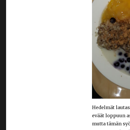
Hedelmät lautas
eväät loppuun a
mutta tämän syö