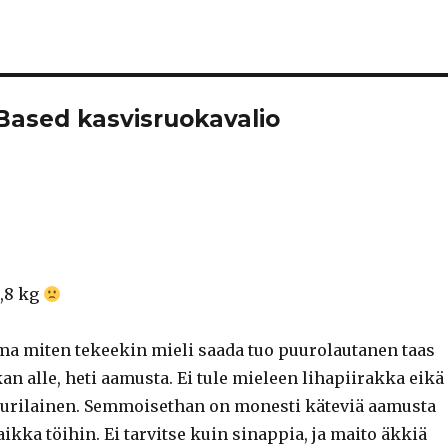
Based kasvisruokavalio
,8 kg
a miten tekeekin mieli saada tuo puurolautanen taas
an alle, heti aamusta. Ei tule mieleen lihapiirakka eikä
urilainen. Semmoisethan on monesti käteviä aamusta
kka töihin. Ei tarvitse kuin sinappia, ja maito äkkiä