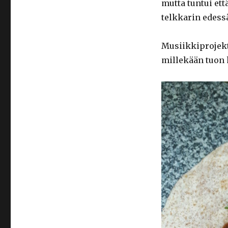
mutta tuntui ett
telkkarin edess
Musiikkiprojekti
millekään tuon k