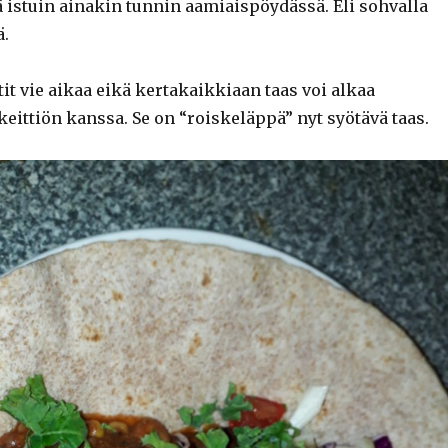
ä istuin ainakin tunnin aamiaispöydässä. Eli sohvalla
ä.
t vie aikaa eikä kertakaikkiaan taas voi alkaa
eittiön kanssa. Se on “roiskeläppä” nyt syötävä taas.