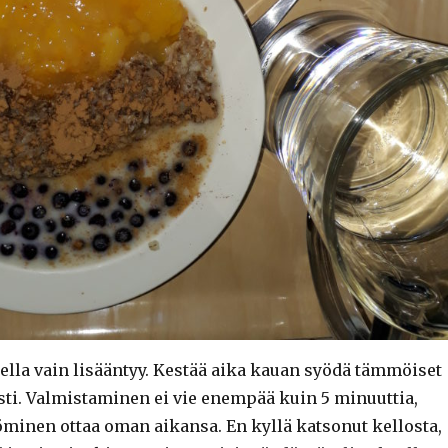
ella vain lisääntyy. Kestää aika kauan syödä tämmöiset
sti. Valmistaminen ei vie enempää kuin 5 minuuttia,
minen ottaa oman aikansa. En kyllä katsonut kellosta,