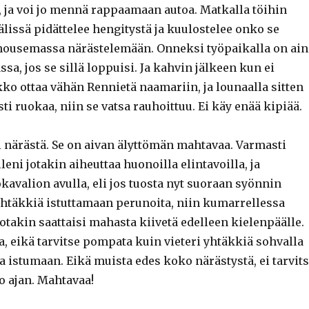
, ja voi jo mennä rappaamaan autoa. Matkalla töihin
lissä pidättelee hengitystä ja kuulostelee onko se
 nousemassa närästelemään. Onneksi työpaikalla on ain
sa, jos se sillä loppuisi. Ja kahvin jälkeen kun ei
ko ottaa vähän Rennietä naamariin, ja lounaalla sitten
ti ruokaa, niin se vatsa rauhoittuu. Ei käy enää kipiää.
 närästä. Se on aivan älyttömän mahtavaa. Varmasti
leni jotakin aiheuttaa huonoilla elintavoilla, ja
avalion avulla, eli jos tuosta nyt suoraan syönnin
 yhtäkkiä istuttamaan perunoita, niin kumarrellessa
jotakin saattaisi mahasta kiivetä edelleen kielenpäälle.
a, eikä tarvitse pompata kuin vieteri yhtäkkiä sohvalla
istumaan. Eikä muista edes koko närästystä, ei tarvit
ko ajan. Mahtavaa!