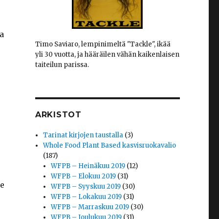
a
Timo Saviaro, lempinimeltä "Tackle", ikää
yli 30 vuotta, ja hääräilen vähän kaikenlaisen
taiteilun parissa.
ARKISTOT
Tarinat kirjojen taustalla
(3)
Whole Food Plant Based kasvisruokavalio
(187)
WFPB – Heinäkuu 2019
(12)
WFPB – Elokuu 2019
(31)
se
WFPB – Syyskuu 2019
(30)
WFPB – Lokakuu 2019
(31)
WFPB – Marraskuu 2019
(30)
WFPB – Joulukuu 2019
(31)