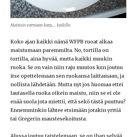
Maistuis varmaan karp….. kaikille.
Koko ajan kaikki nämä WFPB ruoat alkaa
maistumaan paremmilta. No, tortilla on
tortilla, aina hyvää, mutta kaikki muukin
ruoka. Se on vain niin raju muutos kun joutuu
itse opettelemaan sen ruokansa laittamaan, ja
nollista lähdetään. Mutta nyt jos huomaa ettei
lautasella ruoka oikein maistu, niin se ei ole
enää suola jota miettii, että sekö tästä puuttuu?
Ennemminkin lähtee etsimään jotakin yrttiä
tai Gregerin maustesekoitusta.
Alussa joutuu taistelemaan, se on ihan selvää,