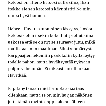
ketoosi on. Hieno ketoosi sulla siinä, ihan
itekkö sie sen ketoosin käynnistit? No niin,
ompa hyvä homma.
Hehee… Huvittaa tuomoinen lässytys, koska
ketoosia olen itsekin kokeillut, ja ollut siinä
uskossa että se on nyt se seuraava juttu, mikä
mullistaa koko maailman. Siksi ymmärrystä
karppaajien tekemiin päätöksiin kyllä löytyy
todella paljon, mutta hyväksyntää nykyään
paljon vähemmän. Ei oikeastaan ollenkaan.
Hävetkää.
Ei pitäny tänään miettiä tuota asiaa taas
ollenkaan, mutta se on niin hurjan näkönen
juttu tämän ravinto-oppi jakson jälkeen