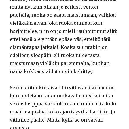
mutta nyt kun ollaan jo reilusti voiton
puolella, ruoka on saatu maistumaan, vaikkei
vieläkään aivan joka ruoka onnistu kun
harjoittelee, niin on jo mieli rauhoittunut siitä
ettei enää ole yhtään epäselvää, etteikö tätä
elämäntapaa jatkaisi. Koska suuntakin on
edelleen ylöspäin, eli ruoka tulee tästä
maistumaan vieläkin paremmalta, kunhan
nämä kokkaustaidot ensin kehittyy.
Se on kuitenkin aivan hirvittävän iso muutos,
kun pistetään koko ruokavalio uusiksi, eikä
se ole helppoa varsinkin kun tuntuu että koko
maailma pistää koko ajan täysillä hanttiin. Ja
vittuilee päälle. Mutta kyllä se on vaivan
arvoista.