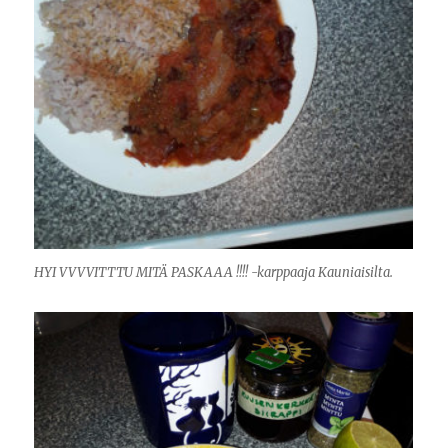
HYI VVVVITTTU MITÄ PASKAAA !!!! -karppaaja Kauniaisilta.