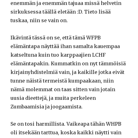
enemmän ja enemmän tajuaa missä helvetin
sirkuksessa täällä eletään :D. Tieto lisää
tuskaa, niin se vain on.
Ikävintä tässä on se, että tämä WFPB
elämäntapa näyttää ihan samalta kauempaa
katseltuna kuin tuo karppaajien LCHF
elämäntapakin. Kummatkin on nyt tämmöisiä
kirjainyhdistelmiä vain, ja kaikille jotka eivät
tunne näistä termeistä kumpaakaan, niin
nämä molemmat on taas sitten vain jotain
uusia dieettejä, ja muita perkeleen
Zumbaamisia ja joogaamista.
Se on tosi harmillista. Vaikeapa tähän WHPB
oli itsekään tarttua, koska kaikki näytti vain