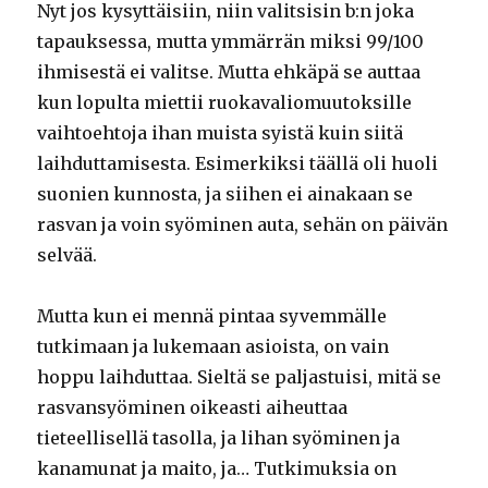
Nyt jos kysyttäisiin, niin valitsisin b:n joka
tapauksessa, mutta ymmärrän miksi 99/100
ihmisestä ei valitse. Mutta ehkäpä se auttaa
kun lopulta miettii ruokavaliomuutoksille
vaihtoehtoja ihan muista syistä kuin siitä
laihduttamisesta. Esimerkiksi täällä oli huoli
suonien kunnosta, ja siihen ei ainakaan se
rasvan ja voin syöminen auta, sehän on päivän
selvää.
Mutta kun ei mennä pintaa syvemmälle
tutkimaan ja lukemaan asioista, on vain
hoppu laihduttaa. Sieltä se paljastuisi, mitä se
rasvansyöminen oikeasti aiheuttaa
tieteellisellä tasolla, ja lihan syöminen ja
kanamunat ja maito, ja… Tutkimuksia on