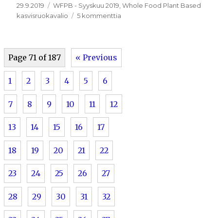
Julkaistu
Kategoriat
29.9.2019
WFPB - Syyskuu 2019
,
Whole Food Plant Based
artikkeliin
kasvisruokavalio
5 kommenttia
28.9.2019
Page 71 of 187
« Previous
1
2
3
4
5
6
7
8
9
10
11
12
13
14
15
16
17
18
19
20
21
22
23
24
25
26
27
28
29
30
31
32