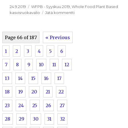
Julkaistu
Kategoriat
24.9.2019
WFPB - Syyskuu 2019
,
Whole Food Plant Based
artikkeliin
kasvisruokavalio
Jätä kommentti
23.9.2019
Page 66 of 187
« Previous
1
2
3
4
5
6
7
8
9
10
11
12
13
14
15
16
17
18
19
20
21
22
23
24
25
26
27
28
29
30
31
32