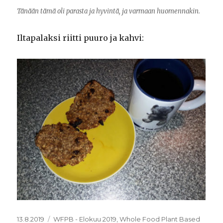
Tänään tämä oli parasta ja hyvintä, ja varmaan huomennakin.
Iltapalaksi riitti puuro ja kahvi:
Julkaistu
Kategoriat
13.8.2019
WFPB - Elokuu 2019
,
Whole Food Plant Based