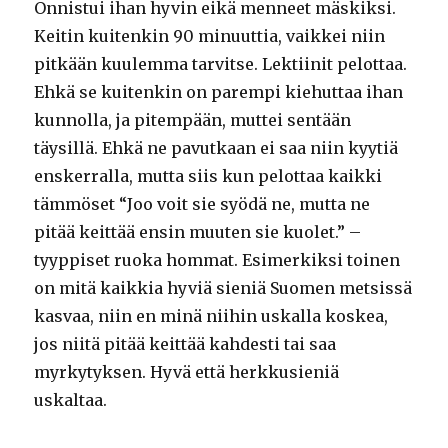
Onnistui ihan hyvin eikä menneet mäskiksi.
Keitin kuitenkin 90 minuuttia, vaikkei niin
pitkään kuulemma tarvitse. Lektiinit pelottaa.
Ehkä se kuitenkin on parempi kiehuttaa ihan
kunnolla, ja pitempään, muttei sentään
täysillä. Ehkä ne pavutkaan ei saa niin kyytiä
enskerralla, mutta siis kun pelottaa kaikki
tämmöset “Joo voit sie syödä ne, mutta ne
pitää keittää ensin muuten sie kuolet.” –
tyyppiset ruoka hommat. Esimerkiksi toinen
on mitä kaikkia hyviä sieniä Suomen metsissä
kasvaa, niin en minä niihin uskalla koskea,
jos niitä pitää keittää kahdesti tai saa
myrkytyksen. Hyvä että herkkusieniä
uskaltaa.