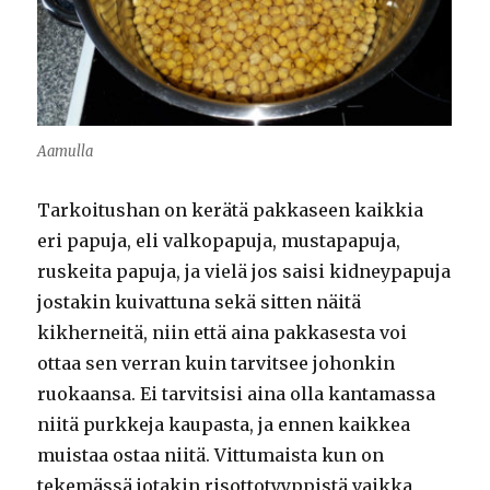
Aamulla
Tarkoitushan on kerätä pakkaseen kaikkia
eri papuja, eli valkopapuja, mustapapuja,
ruskeita papuja, ja vielä jos saisi kidneypapuja
jostakin kuivattuna sekä sitten näitä
kikherneitä, niin että aina pakkasesta voi
ottaa sen verran kuin tarvitsee johonkin
ruokaansa. Ei tarvitsisi aina olla kantamassa
niitä purkkeja kaupasta, ja ennen kaikkea
muistaa ostaa niitä. Vittumaista kun on
tekemässä jotakin risottotyyppistä vaikka