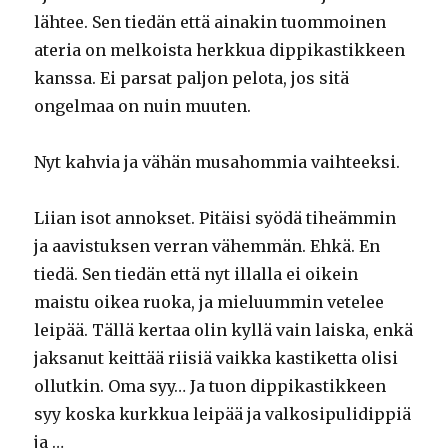
lähtee. Sen tiedän että ainakin tuommoinen
ateria on melkoista herkkua dippikastikkeen
kanssa. Ei parsat paljon pelota, jos sitä
ongelmaa on nuin muuten.
Nyt kahvia ja vähän musahommia vaihteeksi.
Liian isot annokset. Pitäisi syödä tiheämmin
ja aavistuksen verran vähemmän. Ehkä. En
tiedä. Sen tiedän että nyt illalla ei oikein
maistu oikea ruoka, ja mieluummin vetelee
leipää. Tällä kertaa olin kyllä vain laiska, enkä
jaksanut keittää riisiä vaikka kastiketta olisi
ollutkin. Oma syy… Ja tuon dippikastikkeen
syy koska kurkkua leipää ja valkosipulidippiä
ja …