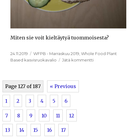
Miten sie voit kieltäytyä tuommoisesta?
Julkaistu
Kategoriat
24.11.2019
WFPB - Marraskuu 2019
,
Whole Food Plant
artikkeliin
Based kasvisruokavalio
Jätä kommentti
23.11.2019
Page 127 of 187
« Previous
1
2
3
4
5
6
7
8
9
10
11
12
13
14
15
16
17