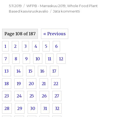
Julkaistu
Kategoriat
5.11.2019
WFPB - Marraskuu 2019
,
Whole Food Plant
artikkeliin
Based kasvisruokavalio
Jätä kommentti
4.11.2019
Page 108 of 187
« Previous
1
2
3
4
5
6
7
8
9
10
11
12
13
14
15
16
17
18
19
20
21
22
23
24
25
26
27
28
29
30
31
32