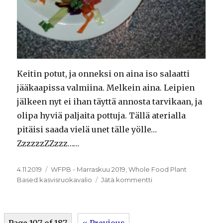
Keitin potut, ja onneksi on aina iso salaatti
jääkaapissa valmiina. Melkein aina. Leipien
jälkeen nyt ei ihan täyttä annosta tarvikaan, ja
olipa hyviä paljaita pottuja. Tällä aterialla
pitäisi saada vielä unet tälle yölle…
ZzzzzzZZzzz……
Julkaistu
Kategoriat
4.11.2019
WFPB - Marraskuu 2019
,
Whole Food Plant
artikkeliin
Based kasvisruokavalio
Jätä kommentti
3.11.2019
Page 107 of 187
« Previous