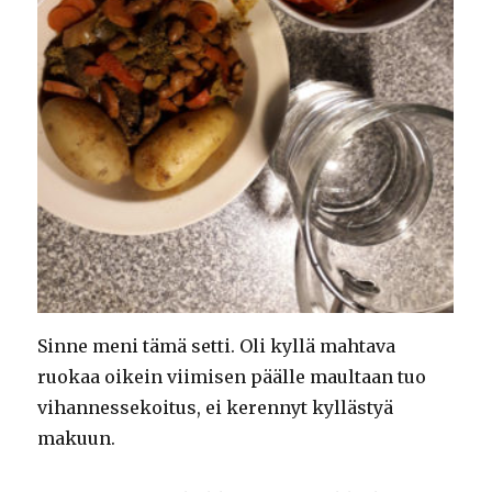
Sinne meni tämä setti. Oli kyllä mahtava
ruokaa oikein viimisen päälle maultaan tuo
vihannessekoitus, ei kerennyt kyllästyä
makuun.