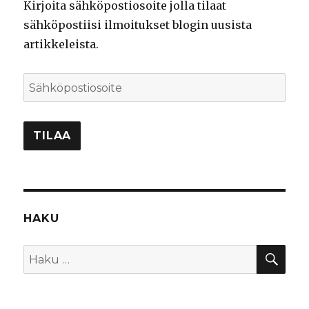
Kirjoita sähköpostiosoite jolla tilaat
sähköpostiisi ilmoitukset blogin uusista
artikkeleista.
Sähköpostiosoite
TILAA
HAKU
HA
Etsi: